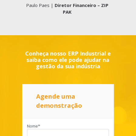
Paulo Paes |
Diretor Financeiro – ZIP
PAK
Conheça nosso ERP Industrial e
saiba como ele pode ajudar na
gestão da sua indústria
Agende uma
demonstração
Nome*