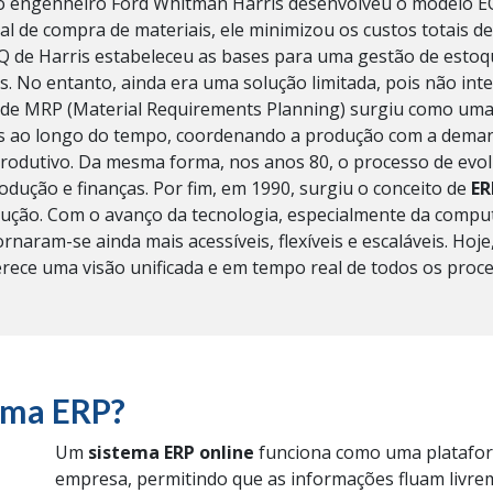
o engenheiro Ford Whitman Harris desenvolveu o modelo EO
eal de compra de materiais, ele minimizou os custos totais
de Harris estabeleceu as bases para uma gestão de estoqu
s. No entanto, ainda era uma solução limitada, pois não in
o de MRP (Material Requirements Planning) surgiu como uma
is ao longo do tempo, coordenando a produção com a dema
rodutivo.
Da mesma forma, nos anos 80, o processo de evol
odução e finanças. Por fim, em 1990, surgiu o conceito de
ER
ução.
Com o avanço da tecnologia, especialmente da compu
rnaram-se ainda mais acessíveis, flexíveis e escaláveis. Ho
erece uma visão unificada e em tempo real de todos os proc
ema ERP?
Um
sistema ERP online
funciona como uma platafor
empresa, permitindo que as informações fluam livrem