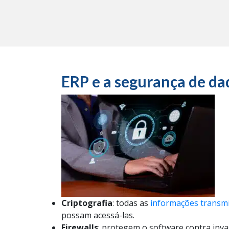
ERP e a segurança de dad
Criptografia
: todas as
informações transm
possam acessá-las.
Firewalls
: protegem o software contra inv