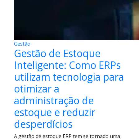
Gestão
Gestão de Estoque
Inteligente: Como ERPs
utilizam tecnologia para
otimizar a
administração de
estoque e reduzir
desperdícios
A gestão de estoque ERP tem se tornado uma