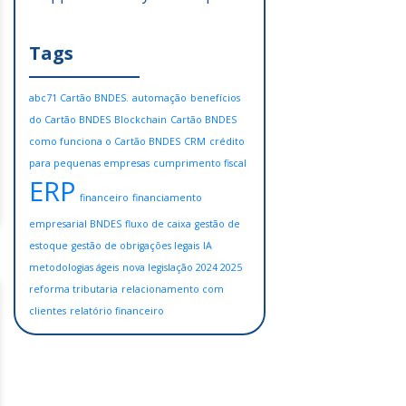
Tags
abc71 Cartão BNDES.
automação
benefícios
do Cartão BNDES
Blockchain
Cartão BNDES
como funciona o Cartão BNDES
CRM
crédito
para pequenas empresas
cumprimento fiscal
ERP
financeiro
financiamento
empresarial BNDES
fluxo de caixa
gestão de
estoque
gestão de obrigações legais
IA
metodologias ágeis
nova legislação 2024 2025
reforma tributaria
relacionamento com
clientes
relatório financeiro