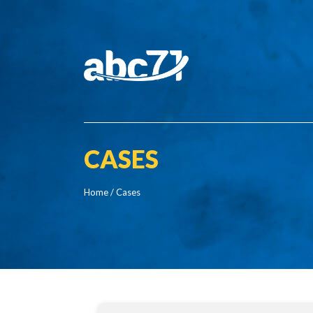
CASES
Home
/ Cases