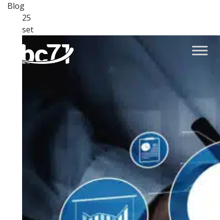
Blog
25
set