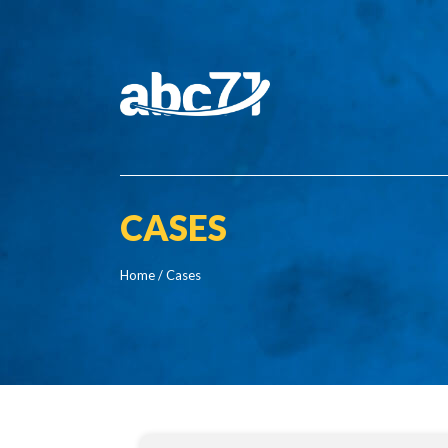
CASES
Home
/ Cases