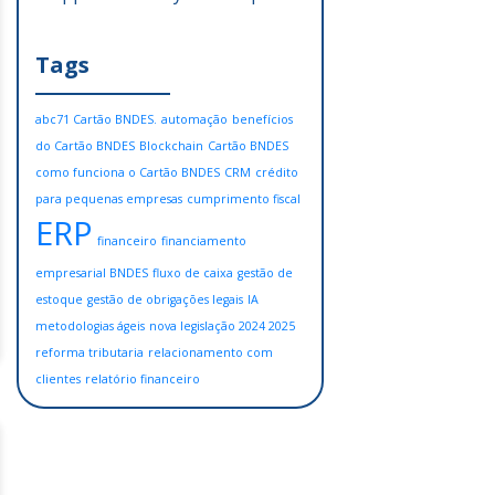
Tags
abc71 Cartão BNDES.
automação
benefícios
do Cartão BNDES
Blockchain
Cartão BNDES
como funciona o Cartão BNDES
CRM
crédito
para pequenas empresas
cumprimento fiscal
ERP
financeiro
financiamento
empresarial BNDES
fluxo de caixa
gestão de
estoque
gestão de obrigações legais
IA
metodologias ágeis
nova legislação 2024 2025
reforma tributaria
relacionamento com
clientes
relatório financeiro