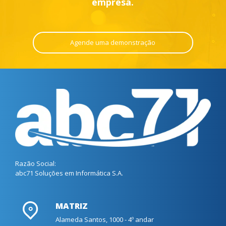
empresa.
Agende uma demonstração
Razão Social:
abc71 Soluções em Informática S.A.
MATRIZ
Alameda Santos, 1000 - 4º andar