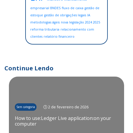
empresarial BNDES
fluxo de caixa
gestão de
estoque
gestão de obrigações legais
IA
metodologias ágeis
nova legislação 2024 2025
reforma tributaria
relacionamento com
clientes
relatório financeiro
Continue Lendo
🕔 2 de fevereiro de 2026
Sem categoria
How to use:Ledger Live application:on your
computer