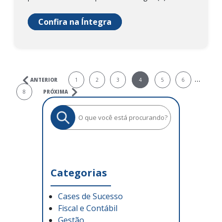
Confira na Íntegra
…
ANTERIOR
1
2
3
4
5
6
8
PRÓXIMA
Categorias
Cases de Sucesso
Fiscal e Contábil
Gestão