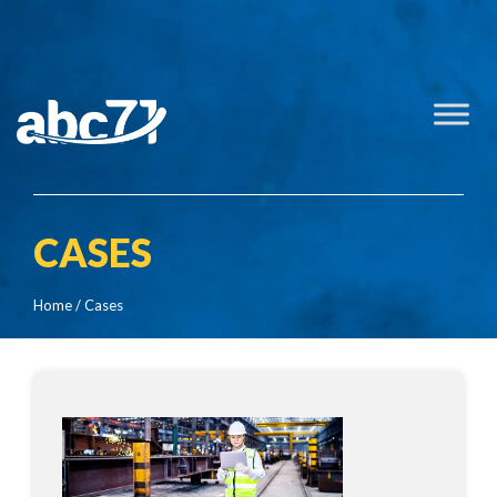
CASES
Home
/ Cases