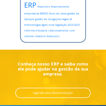
ERP
financeiro
financiamento
empresarial BNDES
fluxo de caixa
gestão de
estoque
gestão de obrigações legais
IA
metodologias ágeis
nova legislação 2024 2025
reforma tributaria
relacionamento com
clientes
relatório financeiro
Conheça nosso ERP e saiba como
ele pode ajudar na gestão da sua
empresa.
Agende uma demonstração