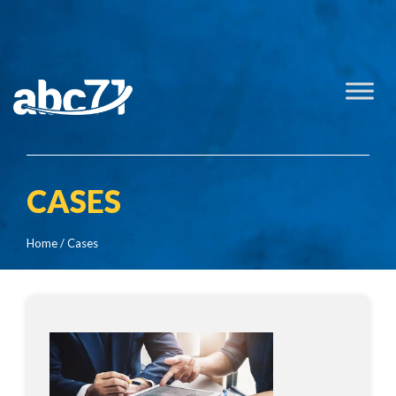
CASES
Home
/ Cases