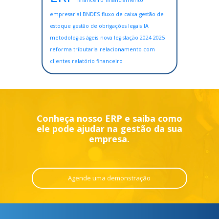
financeiro
financiamento
empresarial BNDES
fluxo de caixa
gestão de
estoque
gestão de obrigações legais
IA
metodologias ágeis
nova legislação 2024 2025
reforma tributaria
relacionamento com
clientes
relatório financeiro
Conheça nosso ERP e saiba como
ele pode ajudar na gestão da sua
empresa.
Agende uma demonstração