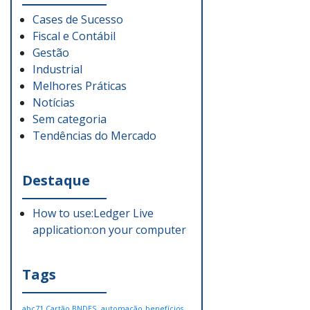
Cases de Sucesso
Fiscal e Contábil
Gestão
Industrial
Melhores Práticas
Notícias
Sem categoria
Tendências do Mercado
Destaque
How to use:Ledger Live
application:on your computer
Tags
abc71 Cartão BNDES.
automação
benefícios