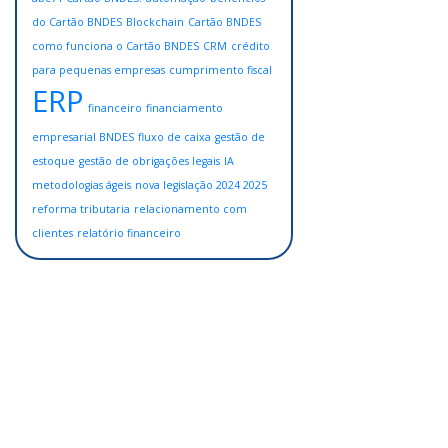
do Cartão BNDES
Blockchain
Cartão BNDES
como funciona o Cartão BNDES
CRM
crédito
para pequenas empresas
cumprimento fiscal
ERP
financeiro
financiamento
empresarial BNDES
fluxo de caixa
gestão de
estoque
gestão de obrigações legais
IA
metodologias ágeis
nova legislação 2024 2025
reforma tributaria
relacionamento com
clientes
relatório financeiro