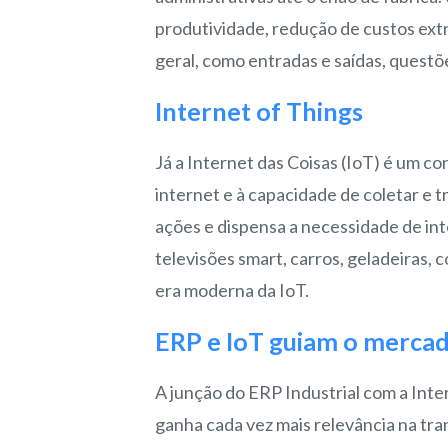
produtividade, redução de custos ex
geral, como entradas e saídas, questõe
Internet of Things
Já a Internet das Coisas (IoT) é um co
internet e à capacidade de coletar e t
ações e dispensa a necessidade de int
televisões smart, carros, geladeiras,
era moderna da IoT.
ERP e IoT guiam o mercado
A junção do ERP Industrial com a Inte
ganha cada vez mais relevância na tra