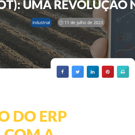
IOT): UMA REVOLUÇÃO 
Industrial
🕔 11 de julho de 2023
O DO ERP
L COM A