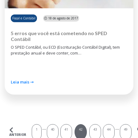
Fiscal e Contábil
🕔 18 de agosto de 2017
5 erros que você está cometendo no SPED
Contábil
O SPED Contábil, ou ECD (Escrituração Contábil Digital), tem
prestação anual e deve conter, com…
Leia mais ⇾
…
…
1
40
41
42
43
44
49
ANTERIOR