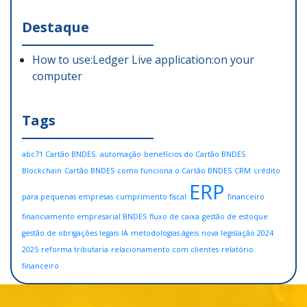
Destaque
How to use:Ledger Live application:on your
computer
Tags
abc71 Cartão BNDES.
automação
benefícios do Cartão BNDES
Blockchain
Cartão BNDES
como funciona o Cartão BNDES
CRM
crédito
ERP
para pequenas empresas
cumprimento fiscal
financeiro
financiamento empresarial BNDES
fluxo de caixa
gestão de estoque
gestão de obrigações legais
IA
metodologias ágeis
nova legislação 2024
2025
reforma tributaria
relacionamento com clientes
relatório
financeiro