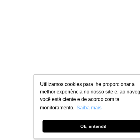
Utilizamos cookies para lhe proporcionar a
Utilizamos cookies para lhe proporcionar a
melhor experiência no nosso site e, ao naveg
melhor experiência no nosso site e, ao naveg
você está ciente e de acordo com tal
você está ciente e de acordo com tal
monitoramento.
monitoramento.
Saiba mais
Saiba mais
Ok, entendi!
Ok, entendi!